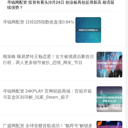
寻钱网配资 投资有看头|9月24日 创业板再创反弹新高 能否延
续强势？
寻钱网配资 日经225指数收盘涨0.84%
顺策略 曝易梦玲王勉恋爱！女方被偶遇后删首尔
行程，两人更多细节被扒_恋情_网友_节目
寻钱网配资 24KPLAY 官网钥匙商城：官箱开箱
与盲盒区别详解_玩家_Steam_箱子
广盛网配资 全球首艘首航成功！“氨晖号”解锁多