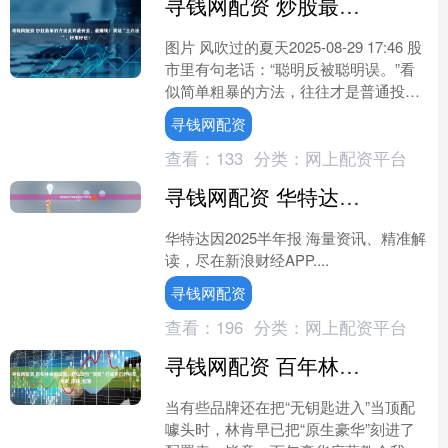
寻钱网配资 炒股最笨的方法反而最安全、最赚钱！我这“土办法”，好用好记！
图片 风吹过的夏天2025-08-29 17:46 股
市里有句老话：“聪明反被聪明误。”看
似简单粗暴的方法，往往才是普通投资
者的安全护身符。那些高大上的分析、
寻钱网配资
繁....
查看：
133
分类：
网上配资平台
寻钱网配资 华特达因2025半年报
华特达因2025半年报 海量资讯、精准解
读，尽在新浪财经APP....
寻钱网配资
查看：
196
分类：
网上配资平台
寻钱网配资 百年林肯的诚意：把GLB的“顶配”打成自己的标配_全系_座椅_配置
当有些品牌还在把“无钥匙进入”当顶配
噱头时，林肯早已把“原生豪华”刻进了