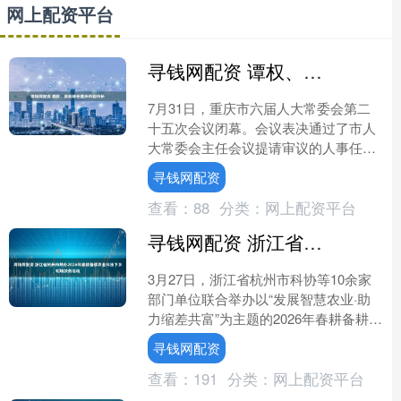
网上配资平台
寻钱网配资 谭权、吴树林任重庆市副市长
7月31日，重庆市六届人大常委会第二
十五次会议闭幕。会议表决通过了市人
大常委会主任会议提请审议的人事任免
事项，决定任命谭权、吴树林为重庆市
寻钱网配资
人民政府副市长。 谭权....
查看：
88
分类：
网上配资平台
寻钱网配资 浙江省杭州市举办2026年春耕备耕农业科技下乡现场服务活动
3月27日，浙江省杭州市科协等10余家
部门单位联合举办以“发展智慧农业·助
力缩差共富”为主题的2026年春耕备耕科
技下乡现场服务活动。 本次活动由杭州
寻钱网配资
市农业农村....
查看：
191
分类：
网上配资平台