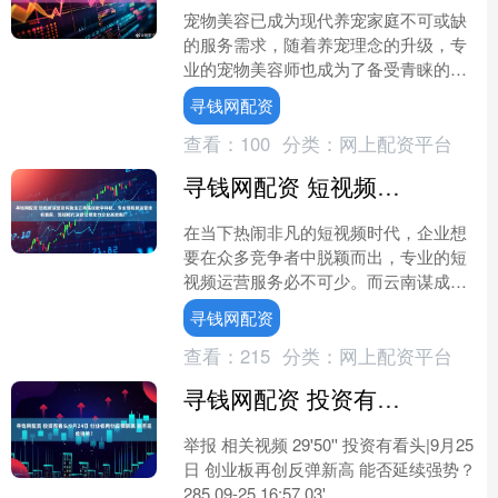
宠物美容已成为现代养宠家庭不可或缺
的服务需求，随着养宠理念的升级，专
业的宠物美容师也成为了备受青睐的职
业选择。本文将系统介绍学习宠物美容
寻钱网配资
的完整路径，帮助有志于此....
查看：
100
分类：
网上配资平台
寻钱网配资 短视频运营服务就选云南谋成数字科技，专业短视频运营排名靠前，短视频代运营公司助力企业高效推广
在当下热闹非凡的短视频时代，企业想
要在众多竞争者中脱颖而出，专业的短
视频运营服务必不可少。而云南谋成数
字科技有限公司，正是这样一家能够为
寻钱网配资
企业提供全方位短视频运营....
查看：
215
分类：
网上配资平台
寻钱网配资 投资有看头|9月24日 创业板再创反弹新高 能否延续强势？
举报 相关视频 29'50'' 投资有看头|9月25
日 创业板再创反弹新高 能否延续强势？
285 09-25 16:57 03'....