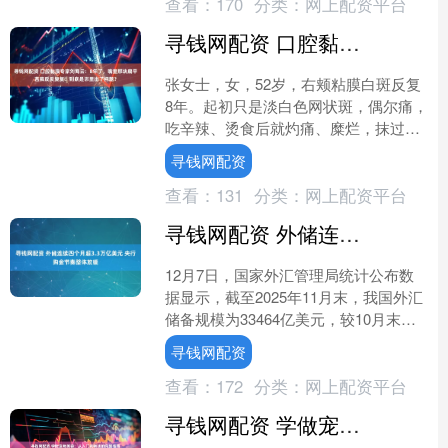
查看：
170
分类：
网上配资平台
寻钱网配资 口腔黏膜专家刘海云：8年了，嘴里那块扁平苔藓反反复复！到底是哪里出了问题？
张女士，女，52岁，右颊粘膜白斑反复
8年。起初只是淡白色网状斑，偶尔痛，
吃辛辣、烫食后就灼痛、糜烂，抹过医
生给的激素软膏能缓解，但停药又复
寻钱网配资
发。最近半年觉得更干燥....
查看：
131
分类：
网上配资平台
寻钱网配资 外储连续四个月超3.3万亿美元 央行购金节奏整体放缓
12月7日，国家外汇管理局统计公布数
据显示，截至2025年11月末，我国外汇
储备规模为33464亿美元，较10月末上
升30亿美元，升幅为0.09%。这是我国
寻钱网配资
外汇....
查看：
172
分类：
网上配资平台
寻钱网配资 学做宠物美容：从入门到精通的完整指南