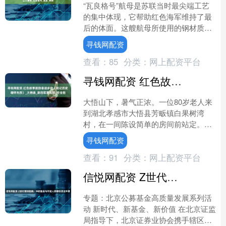
“瓦良格号”航母是苏联当时最尖端工艺
的集中体现，它帮助红色海军维持了最
后的体面。这艘航母所使用的钢材质量
之高，让辽宁舰的舰长一番赞叹之词，
寻钱网配资
令人们意识到苏联制造的....
查看：
85
分类：
网上配资平台
寻钱网配资 红色故事激励奋进步伐（铭记历史 缅怀先烈）_大悟县_新四军第五师_任全胜
大悟山下，暑气正浓。一位80岁老人来
到湖北孝感市大悟县芳畈镇白果树湾
村，在一间陈设简单的房间前站定。仔
细端详后，老人说道：“这就是当年我父
寻钱网配资
母住的屋子。” 老人名....
查看：
91
分类：
网上配资平台
信悦网配资 Z世代理财指南：中邮基金与年轻人聊聊投资这件事
专题：北京公募基金高质量发展系列活
动 新时代、新基金、新价值 在北京证监
局指导下，北京证券业协会携手辖区公