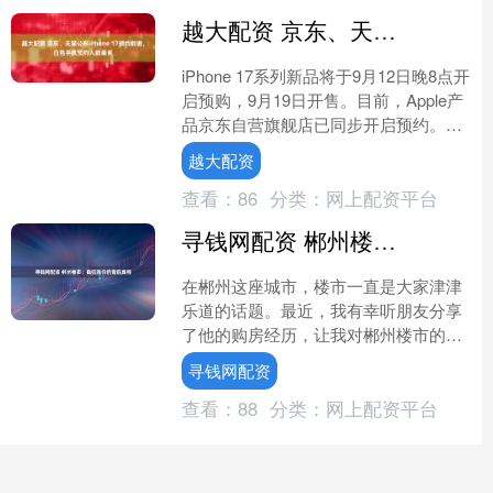
越大配资 京东、天猫公布iPhone 17预约数据，白色手机预约人数最多
iPhone 17系列新品将于9月12日晚8点开
启预购，9月19日开售。目前，Apple产
品京东自营旗舰店已同步开启预约。据
京东数据显示，预约开启6小时，iPh....
越大配资
查看：
86
分类：
网上配资平台
寻钱网配资 郴州楼市：疯狂涨价的背后真相
在郴州这座城市，楼市一直是大家津津
乐道的话题。最近，我有幸听朋友分享
了他的购房经历，让我对郴州楼市的情
况有了更深入的了解。 想象一下，你看
寻钱网配资
中一套郴州的新房，价格....
查看：
88
分类：
网上配资平台