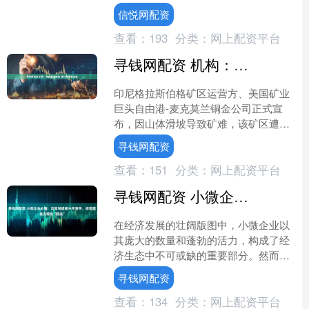
募机构开展的“北京公募基金高质量发展
信悦网配资
系列活动”正如火如....
查看：
193
分类：
网上配资平台
寻钱网配资 机构：供应扰动再起 预计铜价将走强
印尼格拉斯伯格矿区运营方、美国矿业
巨头自由港-麦克莫兰铜金公司正式宣
布，因山体滑坡导致矿难，该矿区遭
遇“不可抗力”，预计今年第三季度铜销
寻钱网配资
售额将因此下滑，全面复工....
查看：
151
分类：
网上配资平台
寻钱网配资 小微企业必看！这笔钱提前半年到手，经营现金流轻松“回血”
在经济发展的壮阔版图中，小微企业以
其庞大的数量和蓬勃的活力，构成了经
济生态中不可或缺的重要部分。然而，
小微企业在发展进程中，常面临资金紧
寻钱网配资
张、合规管理难度大等诸多....
查看：
134
分类：
网上配资平台