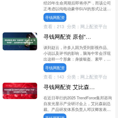
经23年生命周期后即将停产，而该公司
正考虑以纯电动豪华SUV的形式让这款
车 “重获新生”。 图片来源：大众汽车 途
寻钱网配资
锐于....
查看：
213
分类：
网上配资平台
寻钱网配资 原创“虎威将军”实为不入流“杂号将军”，赵云因何成为最受欢迎武将
谈到赵云，许多人因为受到影视作品、
小说以及评书的影响，脑海中常会浮现
出这样一个形象：身披银盔、素甲，手
握长枪，骑在白马上，仿佛一个威风凛
寻钱网配资
凛、面容俊美的“玉面将军....
查看：
143
分类：
网上配资平台
寻钱网配资 艾比森呼吁LED显示行业减少“内卷” 加强创新与行业监管
在近日举行的2025 TrendForce集邦咨询
自发光显示产业研讨会上，艾比森副总
裁、产品研发体系负责人邓汉卿发表了
题为“LED行业发展倡议：行业合规高质
寻钱网配资