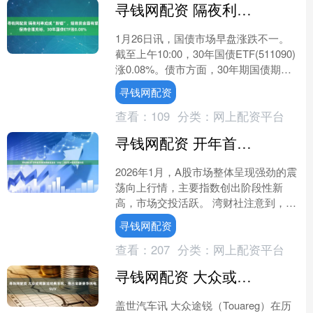
寻钱网配资 隔夜利率或成“新锚”，短端资金面有望保持合理充裕，30年国债ETF涨0.08%
1月26日讯，国债市场早盘涨跌不一。
截至上午10:00，30年国债ETF(511090)
涨0.08%。债市方面，30年期国债期货
合约(TL2603)最新价为11....
寻钱网配资
查看：
109
分类：
网上配资平台
寻钱网配资 开年首月8家券商被证监会“点名”, 经纪业务是受罚重灾区
2026年1月，A股市场整体呈现强劲的震
荡向上行情，主要指数创出阶段性新
高，市场交投活跃。 湾财社注意到，在
A股市场走热的同时，多家券商在开年
寻钱网配资
首月收到了来自证监....
查看：
207
分类：
网上配资平台
寻钱网配资 大众或将复活经典车名，推出全新豪华纯电SUV
盖世汽车讯 大众途锐（Touareg）在历