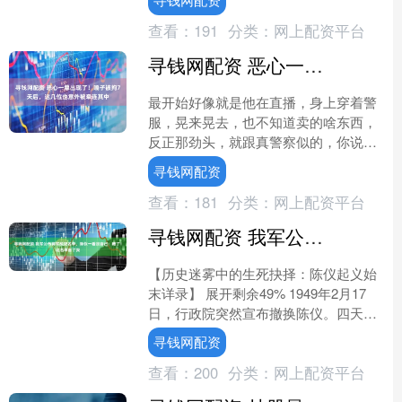
量发....
查看：
191
分类：
网上配资平台
寻钱网配资 恶心一幕出现了！嘎子被拘7天后，这几位也意外被牵连其中
最开始好像就是他在直播，身上穿着警
服，晃来晃去，也不知道卖的啥东西，
反正那劲头，就跟真警察似的，你说这
能行吗，明眼人一看就觉得不对劲，网
寻钱网配资
上立马就炸锅了，质疑声可....
查看：
181
分类：
网上配资平台
寻钱网配资 我军公布蒋军战犯名单，陈仪一看没自己：糟了！这名单害了我
【历史迷雾中的生死抉择：陈仪起义始
末详录】 展开剩余49% 1949年2月17
日，行政院突然宣布撤换陈仪。四天
后，当陈仪回到上海私宅时，毛森率特
寻钱网配资
务破门而入。19....
查看：
200
分类：
网上配资平台