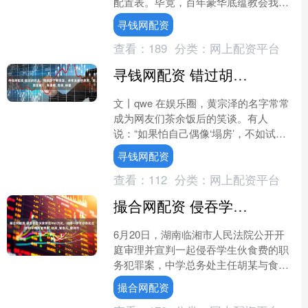
配置表。毕竟，百年豪华底蕴教会我
们：真正的贴心，从不需要“加钱解
寻钱网配资
锁”。这个夏天，与其在G....
查看：
189
分类：
网上配资平台
寻钱网配资 错过胡杏儿、情场浪子黄宗泽，多年未婚的原因，原来是她！_吴卓羲_母亲_林峯
文丨qwe 在娱乐圈，黄宗泽的名字常常
成为网友们茶余饭后的笑谈。有人
说：“如果怕自己偶像‘塌房’，不如试试
粉黄宗泽。”对于他来说，什么“塌房”之
寻钱网配资
类的事根本不曾发....
查看：
112
分类：
网上配资平台
撮合网配资 侵吞学生伙食费近350万元，湖南一中学总务处主任和采购员被判刑_胡某_被告人_临湘市
6月20日，湖南临湘市人民法院公开开
庭审理并宣判一起侵吞学生伙食费的职
务犯罪案，中学总务处主任胡某与食堂
采购员两人因分别贪污学生伙食费240
撮合网配资
万、109万元，被判....