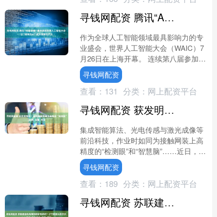
寻钱网配资 腾讯“AI全家桶”集中亮相世界人工智能大会 让“好用的AI”成为普惠生产力
作为全球人工智能领域最具影响力的专
业盛会，世界人工智能大会（WAIC）7
月26日在上海开幕。 连续第八届参加大
会的腾讯，今年以“让‘好用的AI’成为普
寻钱网配资
惠生产力”....
查看：
131
分类：
网上配资平台
寻钱网配资 获发明专利！地铁接触网装上高精度“检测眼”_磨耗_设备_作业
集成智能算法、光电传感与激光成像等
前沿科技，作业时如同为接触网装上高
精度的“检测眼”和“智慧脑”……近日，一
款获得发明专利的“轻便式接触线连续磨
寻钱网配资
耗测量仪”正式在....
查看：
189
分类：
网上配资平台
寻钱网配资 苏联建造航母用的钢材有多好？辽宁舰舰长的评价，让人顿悟_瓦良格号_海军_钢铁