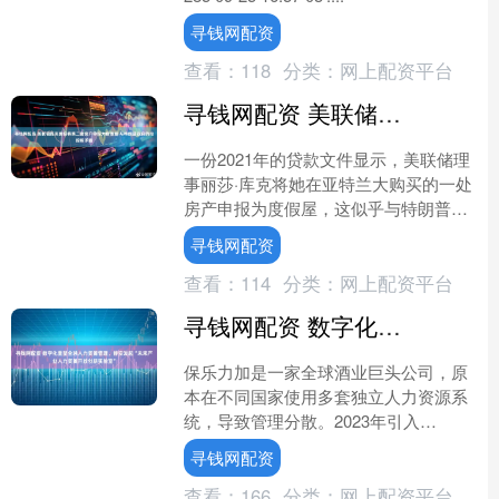
寻钱网配资
查看：
118
分类：
网上配资平台
寻钱网配资 美联储库克据报将第二套房产申报为度假屋 与特朗普政府的指控相矛盾
一份2021年的贷款文件显示，美联储理
事丽莎·库克将她在亚特兰大购买的一处
房产申报为度假屋，这似乎与特朗普政
府指控她犯有抵押贷款欺诈的说法相矛
寻钱网配资
盾。 一家信用合作....
查看：
114
分类：
网上配资平台
寻钱网配资 数字化重塑全球人力资源管理，静安发起“未来产业人力资源开放创新实验室”
保乐力加是一家全球酒业巨头公司，原
本在不同国家使用多套独立人力资源系
统，导致管理分散。2023年引入
BIPO（必博）的HMS系统后，全球分
寻钱网配资
公司整合到同一平台，实....
查看：
166
分类：
网上配资平台