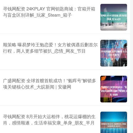
寻钱网配资 24KPLAY 官网钥匙商城：官箱开箱
与盲盒区别详解_玩家_Steam_箱子
顺策略 曝易梦玲王勉恋爱！女方被偶遇后删首尔
行程，两人更多细节被扒_恋情_网友_节目
广盛网配资 全球首艘首航成功！“氨晖号”解锁多
项关键核心技术_大皖新闻 | 安徽网
寻钱网配资 8月开始大运相伴，桃花运爆棚的生
肖，感情顺遂，生活幸福安康_单身_朋友_半月