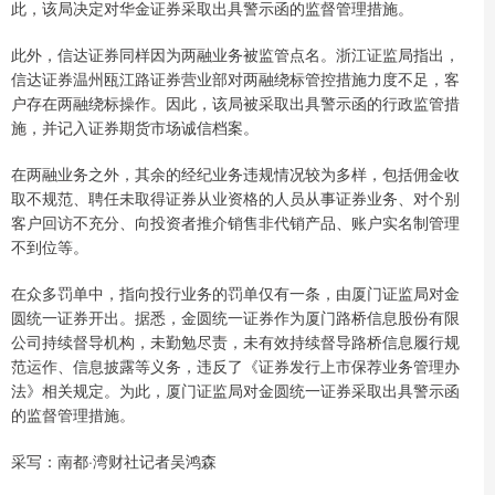
此，该局决定对华金证券采取出具警示函的监督管理措施。
此外，信达证券同样因为两融业务被监管点名。浙江证监局指出，
信达证券温州瓯江路证券营业部对两融绕标管控措施力度不足，客
户存在两融绕标操作。因此，该局被采取出具警示函的行政监管措
施，并记入证券期货市场诚信档案。
在两融业务之外，其余的经纪业务违规情况较为多样，包括佣金收
取不规范、聘任未取得证券从业资格的人员从事证券业务、对个别
客户回访不充分、向投资者推介销售非代销产品、账户实名制管理
不到位等。
在众多罚单中，指向投行业务的罚单仅有一条，由厦门证监局对金
圆统一证券开出。据悉，金圆统一证券作为厦门路桥信息股份有限
公司持续督导机构，未勤勉尽责，未有效持续督导路桥信息履行规
范运作、信息披露等义务，违反了《证券发行上市保荐业务管理办
法》相关规定。为此，厦门证监局对金圆统一证券采取出具警示函
的监督管理措施。
采写：南都·湾财社记者吴鸿森