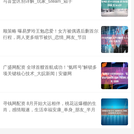
与盲盒区别详解_玩家_Steam_箱子
顺策略 曝易梦玲王勉恋爱！女方被偶遇后删首尔
行程，两人更多细节被扒_恋情_网友_节目
广盛网配资 全球首艘首航成功！“氨晖号”解锁多
项关键核心技术_大皖新闻 | 安徽网
寻钱网配资 8月开始大运相伴，桃花运爆棚的生
肖，感情顺遂，生活幸福安康_单身_朋友_半月