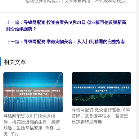
信钰证券官网提示：文章来自网络，不代表本站观点。
上一篇：
寻钱网配资 投资有看头|9月24日 创业板再创反弹新高
能否延续强势？
下一篇：
寻钱网配资 学做宠物美容：从入门到精通的完整指南
相关文章
寻钱网配资 微众银行营收10年
首降，拨备连年缩水，监管重
寻钱网配资 8月开始大运相
压加剧转型阵痛
伴，桃花运爆棚的生肖，感情
顺遂，生活幸福安康_单身_朋
友_半月