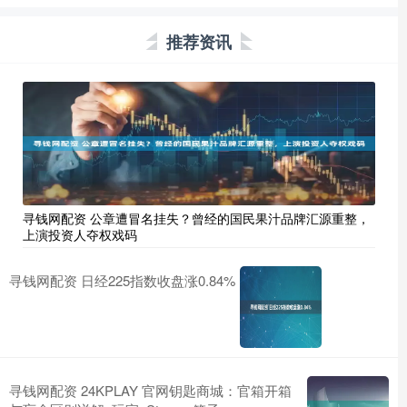
推荐资讯
寻钱网配资 公章遭冒名挂失？曾经的国民果汁品牌汇源重整，
上演投资人夺权戏码
寻钱网配资 日经225指数收盘涨0.84%
寻钱网配资 24KPLAY 官网钥匙商城：官箱开箱