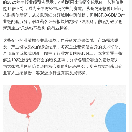
的2025年年报业绩预告显示，净利润同比涨幅全线飘红，从翻倍到
超14倍不等，成为全年财经市场的热门赛道。从畜禽宠物兽用药到
抗肿瘤创新药，从皮肤药细分领域到中药创新，再到CRO/CDMO产
业链配套服务，创新药各细分板块均跑出业绩黑马，彻底打破了创
新药企业“只烧钱不盈利”的行业标签。
这些企业的业绩增长并非偶然，而是研发成果落地、市场需求爆
发、产业链成熟化的综合结果，每家企业都凭借自身的技术壁垒、
赛道布局或模式创新，踩中了行业发展的核心风口。本文将逐一拆
解这10家业绩预增药企的增长逻辑，分析各细分赛道的发展潜力，
为大家梳理创新药赛道的核心价值和未来机会，所有数据均来自企
业官方业绩预告，客观还原行业真实发展现状。