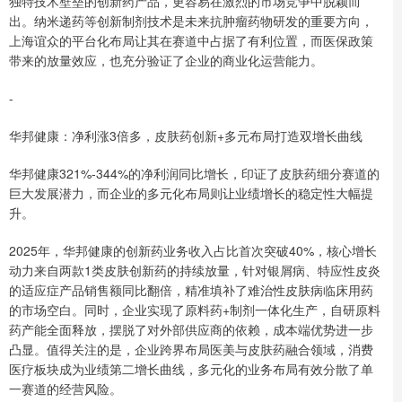
独特技术壁垒的创新药产品，更容易在激烈的市场竞争中脱颖而
出。纳米递药等创新制剂技术是未来抗肿瘤药物研发的重要方向，
上海谊众的平台化布局让其在赛道中占据了有利位置，而医保政策
带来的放量效应，也充分验证了企业的商业化运营能力。
-
华邦健康：净利涨3倍多，皮肤药创新+多元布局打造双增长曲线
华邦健康321%-344%的净利润同比增长，印证了皮肤药细分赛道的
巨大发展潜力，而企业的多元化布局则让业绩增长的稳定性大幅提
升。
2025年，华邦健康的创新药业务收入占比首次突破40%，核心增长
动力来自两款1类皮肤创新药的持续放量，针对银屑病、特应性皮炎
的适应症产品销售额同比翻倍，精准填补了难治性皮肤病临床用药
的市场空白。同时，企业实现了原料药+制剂一体化生产，自研原料
药产能全面释放，摆脱了对外部供应商的依赖，成本端优势进一步
凸显。值得关注的是，企业跨界布局医美与皮肤药融合领域，消费
医疗板块成为业绩第二增长曲线，多元化的业务布局有效分散了单
一赛道的经营风险。