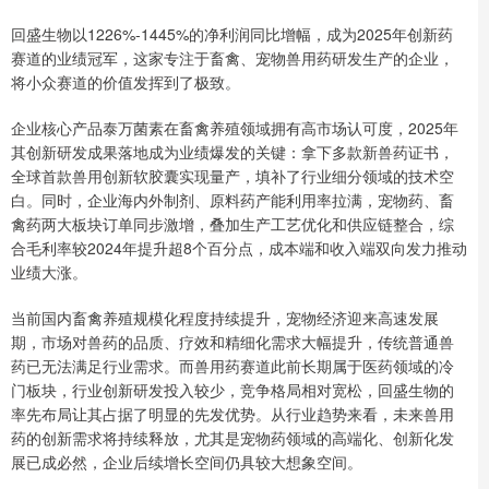
回盛生物以1226%-1445%的净利润同比增幅，成为2025年创新药
赛道的业绩冠军，这家专注于畜禽、宠物兽用药研发生产的企业，
将小众赛道的价值发挥到了极致。
企业核心产品泰万菌素在畜禽养殖领域拥有高市场认可度，2025年
其创新研发成果落地成为业绩爆发的关键：拿下多款新兽药证书，
全球首款兽用创新软胶囊实现量产，填补了行业细分领域的技术空
白。同时，企业海内外制剂、原料药产能利用率拉满，宠物药、畜
禽药两大板块订单同步激增，叠加生产工艺优化和供应链整合，综
合毛利率较2024年提升超8个百分点，成本端和收入端双向发力推动
业绩大涨。
当前国内畜禽养殖规模化程度持续提升，宠物经济迎来高速发展
期，市场对兽药的品质、疗效和精细化需求大幅提升，传统普通兽
药已无法满足行业需求。而兽用药赛道此前长期属于医药领域的冷
门板块，行业创新研发投入较少，竞争格局相对宽松，回盛生物的
率先布局让其占据了明显的先发优势。从行业趋势来看，未来兽用
药的创新需求将持续释放，尤其是宠物药领域的高端化、创新化发
展已成必然，企业后续增长空间仍具较大想象空间。