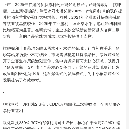
上市，2025年在建的多肽原料药产能如期投产，产能释放后，抗肿
瘤、止血药领域的订单需求同比增长超200%，产能和订单的双向提
升推动主营业务盈利大幅增长。同时，2024年企业因计提商誉减值
导致业绩基数较低，2025年主业盈利回归正常水平，也让净利润同
比增幅更为显著。在研发端，企业多款全球新创新药进入临床二期
阶段，丰富的产品管线为后续业绩增长提供了支撑。
抗肿瘤和止血药均为临床需求刚性极强的领域，止血药在手术、急
诊等临床场景中不可或缺，市场需求稳定且持续增长。康辰药业避
开了全赛道布局的激烈竞争，集中资源深耕两大核心领域，既提升
了研发效率，又打造了产品核心竞争力，产能的及时落地则让研发
成果顺利转化为业绩，这种聚焦式的发展模式，为中小创新药企的
发展提供了有效参考。
-
联化科技：净利涨2-3倍，CDMO+精细化工双轮驱动，全周期服务
享行业红利
联化科技239%-307%的净利润同比增长，核心在于医药CDMO+精
细化工的双轮驱动模式，企业覆盖药物全研发周期的CDMO服务能