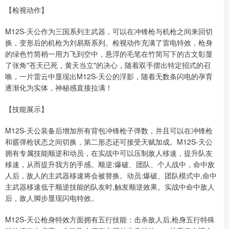
【检视动作】
M12S-天公作为三国系列主武器，可以在冲锋枪与机枪之间来回切
换，变形后的机枪为刘易斯系列。检视动作充满了雷电特效，枪身
的绿色竹简稍一用力飞到空中，悬浮的毛笔在竹简写下的古文彰显
了张角"苍天已死，黄天当立"的决心，随着双手摆出特定招式的召
唤，一片雷云中显现出M12S-天公的浮影，随着无数条闪电的孕育
逐渐化为实体，神秘感直接拉满！
【技能展示】
M12S-天公装备后增加所有背包冲锋枪子弹数，并且可以在冲锋枪
和霰弹枪状态之间切换，第二形态还可接受天赋加成。M12S-天公
拥有专属技能顺逆和动员，在实战中可以压制敌人移速，提升队友
移速，从而提升我方的手感。顺逆:爆破、团队、个人战中，命中敌
人后，敌人的主武器移速将会被替换。动员:爆破、团队模式中,命中
主武器移速低于顺逆技能的队友时,触发顺逆效果。实战中命中敌人
后，敌人脚步显现闪电特效。
M12S-天公枪身特效方面拥有五行技能：击杀敌人后,枪身五行特殊