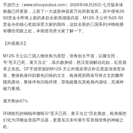
手游巴士（www.shouyoubus.com）2025年06月25日:七月版本体
验服已经更新，上新了一大波新神器新万化和新道具，其中便有25-
S3赏金令即将上新的多款全新英雄级武器，M12S-天公作为25-S3
赏金令的核心奖励深受大家的期待，这款全新的三国系列冲锋枪拥
有哪些亮眼之处，本期资讯带大家了解一下。
【外观展示】
M12S-天公以三国人物张角为原型，张角创太平道，以聚生民，
号“苍天已死，黄天当立”，虽兵败身殒，然汉室崩解自此始，乱世鼎
革之兆也。CF手游里面的M12S-天公外观采用古朴石质蓝绿渐变涂
装，整体枪身印刻紫色闪烁的古文，枪身尾部两条写有古文的飘带
随风摆动，整体伴有闪电环绕，雷电能量在其枪身内涌动，充满神
秘力量感。
展开剩余67%
环绕枪托的铜钱串缀暗示"苍天已死，黄天当立"历史典故，枪身握把
幻化为浮雕金质葫芦法器，更显东汉末年黄巾军首领张角的神秘之
处。