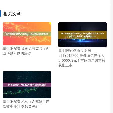
相关文章
赢牛吧配资 原创八卦楚汉：西
赢牛吧配资 香港医药
汉得以善终的叛徒
ETF(513700)最新资金净流入
近5000万元！重磅国产减重药
获批上市
赢牛吧配资 机构：AI赋能生产
端效率提升 微短剧先行