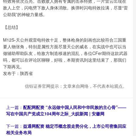
特效将依次点亮。击败敌人拥有专属的击杀特效，一片雷云出现在
敌人上空，闪电劈下敌人身体消散。换弹时闪电特效拉满，尽显“雷
公助我”的神秘力量感。
【总结】
M12S-天公外观雷电特效十足，整体枪身的刻画也比较符合三国重
要人物张角，特别是属性方面尽显天公的威名，在实战中也可以当
做辅助帮助队友，给敌方制造移速的混乱，各位CFer期待这款武器
吗，都可以在评论区聊聊，好啦，本期资讯到这里结束了，那我们
下期再见。
发布于：陕西省
信钰证券官网提示：文章来自网络，不代表本站观点。
上一篇：
配配网配资 “永远做中国人民和中华民族的主心骨”——
写在中国共产党成立104周年之际_大皖新闻 | 安徽网
下一篇：
益通网配资 稳定币概念股走势分化，上市公司密集回应
相关业务布局