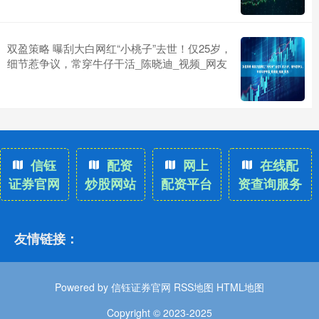
双盈策略 曝刮大白网红“小桃子”去世！仅25岁，
细节惹争议，常穿牛仔干活_陈晓迪_视频_网友
信钰
配资
网上
在线配
证券官网
炒股网站
配资平台
资查询服务
友情链接：
Powered by
信钰证券官网
RSS地图
HTML地图
Copyright
© 2023-2025