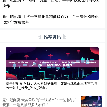
操作
赢牛吧配资 上汽一季度销量稳健破百万，自主海外双轮驱
动筑牢发展根基
推荐资讯
赢牛吧配资 M12S-天公实战抢先看，穿越火线枪战王者雷电特
效十足！_枪身_敌人_张角为
赢牛吧配资 最具争议的“一线城市”：一边被说在
衰落，一边又被很多人看好？