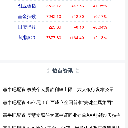
创业板指
3563.12
+47.56
+1.35%
基金指数
7242.10
+12.30
+0.17%
国债指数
229.69
+0.10
+0.04%
期指IC0
7877.80
+164.40
+2.13%
热点资讯
赢牛吧配资 事关个人贷款利率上限，六大银行发布公示
赢牛吧配资 45亿元！广西成立全国首家“关键金属集团”
赢牛吧配资 吴慧文离任大摩中证同业存单AAA指数7天持有
赢牛吧配资 1.30操作: 黄金、白酒、半导体以及医疗等板块