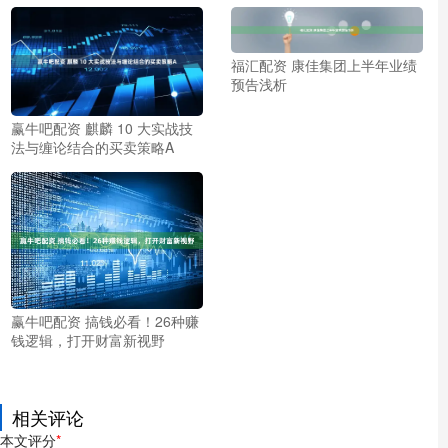
福汇配资 康佳集团上半年业绩
预告浅析
赢牛吧配资 麒麟 10 大实战技
法与缠论结合的买卖策略A
赢牛吧配资 搞钱必看！26种赚
钱逻辑，打开财富新视野
相关评论
本文评分
*