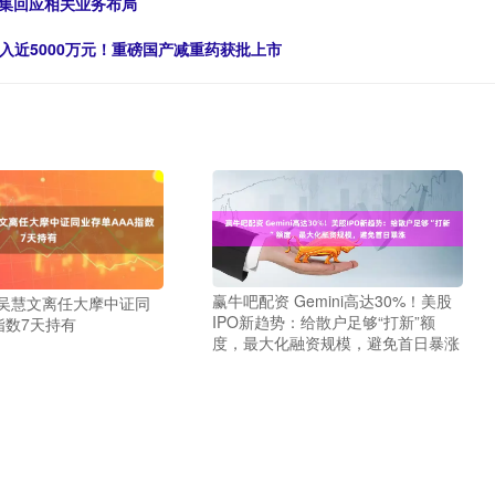
密集回应相关业务布局
净流入近5000万元！重磅国产减重药获批上市
赢牛吧配资 Gemini高达30%！美股
 吴慧文离任大摩中证同
IPO新趋势：给散户足够“打新”额
指数7天持有
度，最大化融资规模，避免首日暴涨