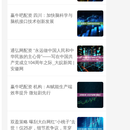
赢牛吧配资 四川：加快脑科学与
脑机接口技术创新发展
通弘网配资 “永远做中国人民和中
华民族的主心骨”——写在中国共
产党成立104周年之际_大皖新闻 |
安徽网
赢牛吧配资 机构：AI赋能生产端
效率提升 微短剧先行
双盈策略 曝刮大白网红“小桃子”去
世！仅25岁，细节惹争议，常穿