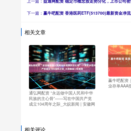
上一篇：
益通网配资 稳定币概念股走势分化，上市公司
下一篇：
赢牛吧配资 香港医药ETF(513700)最新资金
相关文章
赢牛吧配资
业存单AAA
通弘网配资 “永远做中国人民和中华
民族的主心骨”——写在中国共产党
成立104周年之际_大皖新闻 | 安徽网
相关评论