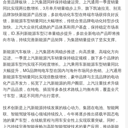
合资品牌板块，上汽集团同样保持稳健运营。上汽通用一季度销量
同比实现两位数增长，3月单月销量稳步上升。旗下凯迪拉克、别克
品牌加快新能源产品投放，多款电动化车型在终端市场获得良好反
馈，新能源车型销量同比大幅增长，传统合资品牌电动化转型步伐
加快。上汽大众依托成熟的产品体系和用户基盘，保持稳定市场表
现，ID.系列新能源车型订单量稳步提升，多款全新电动产品即将推
向市场，持续完善新能源产品矩阵，为集团销量提供了坚实支撑。
新能源汽车板块，上汽集团布局稳步推进，向高质量、高端化方向
迈进。一季度上汽新能源汽车销量保持稳定规模，旗下多个品牌的
新能源车型均实现不同程度增长。上汽乘用车新能源车型销量同比
大幅提升，MG品牌纯电车型在国内与海外市场同步热销。上汽通用
新能源车型销量同比实现倍数级增长，豪华品牌与主流品牌的电动
化产品齐发力，拓宽了上汽新能源的用户圈层。上汽注重技术升级
与产品品质，在纯电、插混等多条技术路线上均衡布局，覆盖全尺
寸车型，满足不同用户出行需求。
技术创新是上汽新能源持续发展的核心动力。集团在电池、智能网
联、智能驾驶等核心领域持续投入，今年将逐步推出搭载半固态电
池的量产车型，在续航里程与用车安全性上实现双重突破。同时，
上汽持续完善智能座舱与高阶智能驾驶技术的量产应用，推动新能