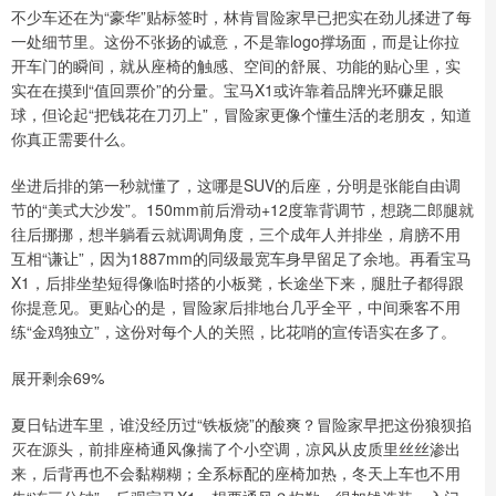
不少车还在为“豪华”贴标签时，林肯冒险家早已把实在劲儿揉进了每
一处细节里。这份不张扬的诚意，不是靠logo撑场面，而是让你拉
开车门的瞬间，就从座椅的触感、空间的舒展、功能的贴心里，实
实在在摸到“值回票价”的分量。宝马X1或许靠着品牌光环赚足眼
球，但论起“把钱花在刀刃上”，冒险家更像个懂生活的老朋友，知道
你真正需要什么。
坐进后排的第一秒就懂了，这哪是SUV的后座，分明是张能自由调
节的“美式大沙发”。150mm前后滑动+12度靠背调节，想跷二郎腿就
往后挪挪，想半躺看云就调调角度，三个成年人并排坐，肩膀不用
互相“谦让”，因为1887mm的同级最宽车身早留足了余地。再看宝马
X1，后排坐垫短得像临时搭的小板凳，长途坐下来，腿肚子都得跟
你提意见。更贴心的是，冒险家后排地台几乎全平，中间乘客不用
练“金鸡独立”，这份对每个人的关照，比花哨的宣传语实在多了。
展开剩余69%
夏日钻进车里，谁没经历过“铁板烧”的酸爽？冒险家早把这份狼狈掐
灭在源头，前排座椅通风像揣了个小空调，凉风从皮质里丝丝渗出
来，后背再也不会黏糊糊；全系标配的座椅加热，冬天上车也不用