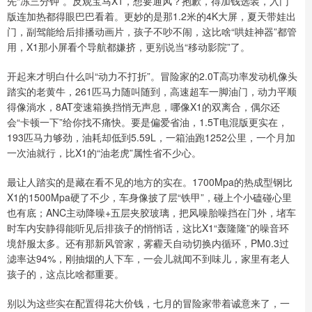
先“冻三分钟”。反观宝马X1，想要通风？抱歉，得加钱选装，入门
版连加热都得眼巴巴看着。更妙的是那1.2米的4K大屏，夏天带娃出
门，副驾能给后排播动画片，孩子不吵不闹，这比啥“哄娃神器”都管
用，X1那小屏看个导航都嫌挤，更别说当“移动影院”了。
开起来才明白什么叫“动力不打折”。冒险家的2.0T高功率发动机像头
踏实的老黄牛，261匹马力随叫随到，高速超车一脚油门，动力平顺
得像淌水，8AT变速箱换挡悄无声息，哪像X1的双离合，偶尔还
会“卡顿一下”给你找不痛快。要是偏爱省油，1.5T电混版更实在，
193匹马力够劲，油耗却低到5.59L，一箱油跑1252公里，一个月加
一次油就行，比X1的“油老虎”属性省不少心。
最让人踏实的是藏在看不见的地方的实在。1700Mpa的热成型钢比
X1的1500Mpa硬了不少，车身像披了层“铁甲”，碰上个小磕碰心里
也有底；ANC主动降噪+五层夹胶玻璃，把风噪胎噪挡在门外，堵车
时车内安静得能听见后排孩子的悄悄话，这比X1“轰隆隆”的噪音环
境舒服太多。还有那新风管家，雾霾天自动切换内循环，PM0.3过
滤率达94%，刚抽烟的人下车，一会儿就闻不到味儿，家里有老人
孩子的，这点比啥都重要。
别以为这些实在配置得花大价钱，七月的冒险家带着诚意来了，一