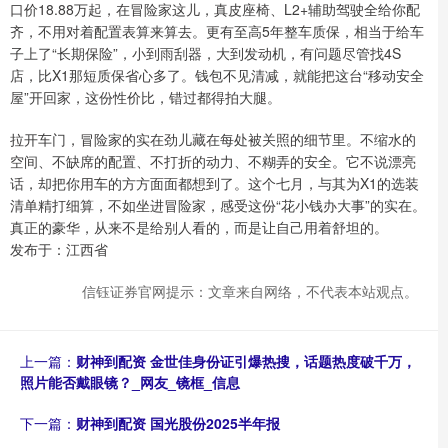
口价18.88万起，在冒险家这儿，真皮座椅、L2+辅助驾驶全给你配
齐，不用对着配置表算来算去。更有至高5年整车质保，相当于给车
子上了“长期保险”，小到雨刮器，大到发动机，有问题尽管找4S
店，比X1那短质保省心多了。钱包不见清减，就能把这台“移动安全
屋”开回家，这份性价比，错过都得拍大腿。
拉开车门，冒险家的实在劲儿藏在每处被关照的细节里。不缩水的
空间、不缺席的配置、不打折的动力、不糊弄的安全。它不说漂亮
话，却把你用车的方方面面都想到了。这个七月，与其为X1的选装
清单精打细算，不如坐进冒险家，感受这份“花小钱办大事”的实在。
真正的豪华，从来不是给别人看的，而是让自己用着舒坦的。
发布于：江西省
信钰证券官网提示：文章来自网络，不代表本站观点。
上一篇：
财神到配资 金世佳身份证引爆热搜，话题热度破千万，
照片能否戴眼镜？_网友_镜框_信息
下一篇：
财神到配资 国光股份2025半年报