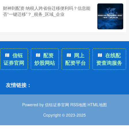
财神到配资 纳税人跨省份迁移便利吗？信息能
否“一键迁移”？_税务_区域_企业
信钰
配资
网上
在线配
证券官网
炒股网站
配资平台
资查询服务
友情链接：
Powered by
信钰证券官网
RSS地图
HTML地图
Copyright
© 2023-2025