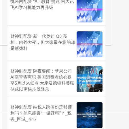
悦来网配资 “AI+教育”提速 科大讯
飞AI学习机能力再升级
财神到配资 新一代奥迪 Q3 亮
相，内外大变，但大家最在意的却
是新拨杆
财神到配资 隔夜要闻：苹果公司
AI高管将离职 美国消费者信心跌
至5月以来低点 大摩及德银料美联
储或以更快步伐降息
财神到配资 纳税人跨省份迁移便
利吗？信息能否“一键迁移”？_税
务_区域_企业