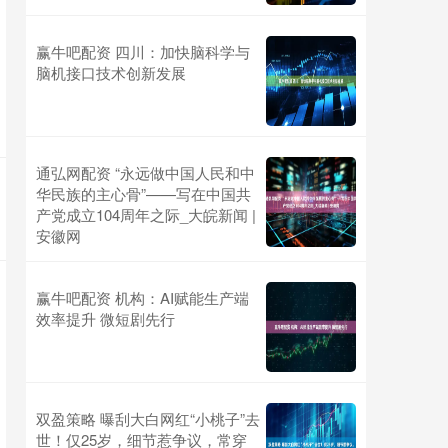
赢牛吧配资 四川：加快脑科学与
脑机接口技术创新发展
通弘网配资 “永远做中国人民和中
华民族的主心骨”——写在中国共
产党成立104周年之际_大皖新闻 |
安徽网
赢牛吧配资 机构：AI赋能生产端
效率提升 微短剧先行
双盈策略 曝刮大白网红“小桃子”去
世！仅25岁，细节惹争议，常穿