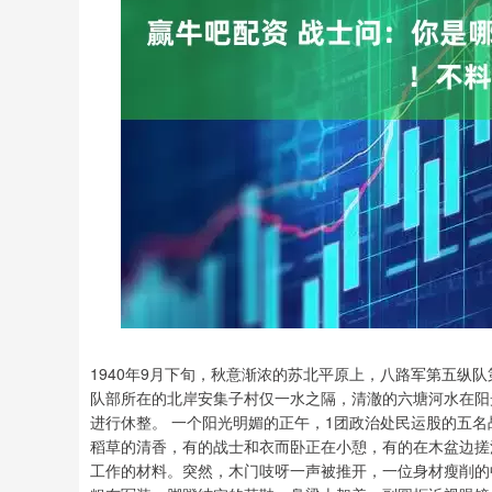
1940年9月下旬，秋意渐浓的苏北平原上，八路军第五纵
队部所在的北岸安集子村仅一水之隔，清澈的六塘河水在阳
进行休整。 一个阳光明媚的正午，1团政治处民运股的五
稻草的清香，有的战士和衣而卧正在小憩，有的在木盆边搓
工作的材料。突然，木门吱呀一声被推开，一位身材瘦削的