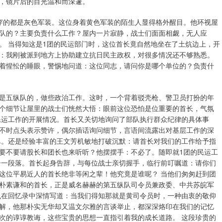
，镜片后的目光温和而深邃。
穿的都是灰色军装。这位身着黄色军装的陌生人显得格外醒目。他环视屋
队的？主要负责什么工作？屋内一片寂静，战士们面面相觑，无人应
。 当得知这是1团的民运部门时，这位首长竟自然地坐在了土炕边上，开
：我刚被派到地方上协助建立抗日民主政权，对很多情况还不够熟悉。
着惺忪的睡眼，警惕地问道：这位同志，请问你是哪个单位的？负责什
是五纵队的，做些政治工作。这时，一个背着驳壳枪、警卫员打扮的年
个细节让屋里的战士们恍然大悟：眼前这位恐怕是位重要的首长，气氛
民运工作的开展情况。首长又关切地询问了部队执行群众纪律的具体事
不时点头表示赞许，偶尔插话询问细节，言语间流露出对基层工作的深
尽。还是经验丰富的王文芳机敏地打破沉默：请首长对我们的工作给予指
要不要请股长和团长也来听听？他摆摆手：不必了。随即就1团的民运工
告一段落。首长起身告辞，与每位战士亲切握手，临行前叮嘱道：请你们
这位平易近人的首长绝非等闲之辈！他究竟是谁呢？ 当他们匆匆赶到团
朴素谦和的首长，正是威名赫赫的第五纵队司令员兼政委、中共苏皖军
岚在回忆录中深情写道：当我们得知那就是黄司令员时，一种由衷的敬仰
解，他那朴实无华却又温文尔雅的言谈举止，都深深烙印在我们的记忆
次的谆谆教诲，这些宝贵的思想一直指引着我的成长道路。 这段珍贵的