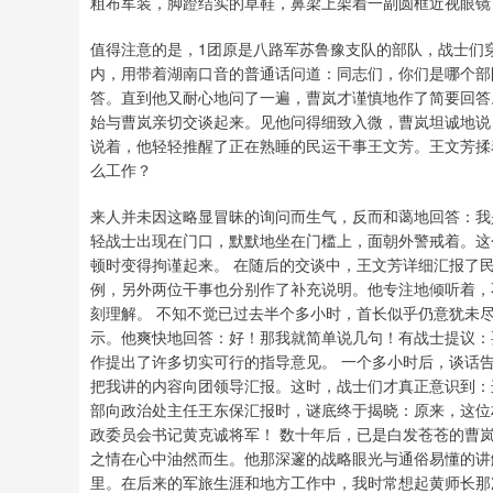
粗布军装，脚蹬结实的草鞋，鼻梁上架着一副圆框近视眼镜
值得注意的是，1团原是八路军苏鲁豫支队的部队，战士们
内，用带着湖南口音的普通话问道：同志们，你们是哪个部
答。直到他又耐心地问了一遍，曹岚才谨慎地作了简要回答
始与曹岚亲切交谈起来。见他问得细致入微，曹岚坦诚地说
说着，他轻轻推醒了正在熟睡的民运干事王文芳。王文芳揉
么工作？
来人并未因这略显冒昧的询问而生气，反而和蔼地回答：我
轻战士出现在门口，默默地坐在门槛上，面朝外警戒着。这
顿时变得拘谨起来。 在随后的交谈中，王文芳详细汇报了
例，另外两位干事也分别作了补充说明。他专注地倾听着，
刻理解。 不知不觉已过去半个多小时，首长似乎仍意犹未
示。他爽快地回答：好！那我就简单说几句！有战士提议：
作提出了许多切实可行的指导意见。 一个多小时后，谈话
把我讲的内容向团领导汇报。这时，战士们才真正意识到：
部向政治处主任王东保汇报时，谜底终于揭晓：原来，这位
政委员会书记黄克诚将军！ 数十年后，已是白发苍苍的曹
之情在心中油然而生。他那深邃的战略眼光与通俗易懂的讲
里。在后来的军旅生涯和地方工作中，我时常想起黄师长那