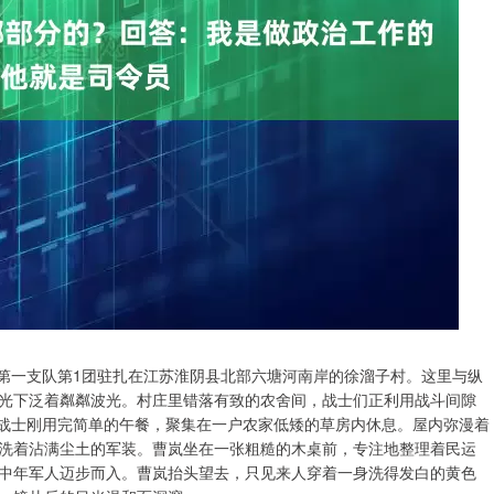
队第一支队第1团驻扎在江苏淮阴县北部六塘河南岸的徐溜子村。这里与纵
光下泛着粼粼波光。村庄里错落有致的农舍间，战士们正利用战斗间隙
名战士刚用完简单的午餐，聚集在一户农家低矮的草房内休息。屋内弥漫着
洗着沾满尘土的军装。曹岚坐在一张粗糙的木桌前，专注地整理着民运
中年军人迈步而入。曹岚抬头望去，只见来人穿着一身洗得发白的黄色