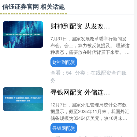
信钰证券官网 相关话题
财神到配资 从发改委连续三场发布会看中国人工智能发展
7月31日，国家发展改革委举行新闻发
布会。会上，算力被反复提及。 理解这
种表态，需要放在时代背景下来看。 当
前，人工智能技术创新进入前所未有的
财神到配资
活跃期。一方面，中....
查看：
54
分类：
在线配资查询服
务
寻钱网配资 外储连续四个月超3.3万亿美元 央行购金节奏整体放缓
12月7日，国家外汇管理局统计公布数
据显示，截至2025年11月末，我国外汇
储备规模为33464亿美元，较10月末上
升30亿美元，升幅为0.09%。这是我国
寻钱网配资
外汇....